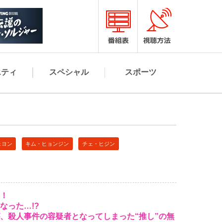
エティ
スペシャル
スポーツ
ェヨン
キム・ヒョンジン
チェ・ヒジン
！
なった…!?
、殺人事件の容疑者となってしまった“推し”の無