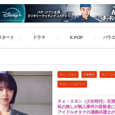
スタート
ドラマ
バラ
K-POP
チェ・スヨン
少女時代
キム・ジ
チョン・ジェグァン
チェ・スヨン（少女時代）主演
私の推しが殺人事件の容疑者に
アイドルオタクの凄腕弁護士が