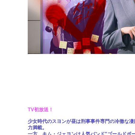
TV初放送！
少女時代のスヨンが昼は刑事事件専門の冷徹な凄
力満載。
一方、キム・ジェヨンは人気バンド"ゴールドボ