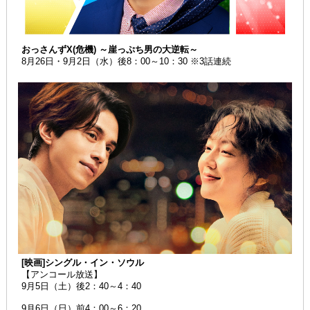
おっさんずX(危機) ～崖っぷち男の大逆転～
8月26日・9月2日（水）後8：00～10：30 ※3話連続
[映画]シングル・イン・ソウル
【アンコール放送】
9月5日（土）後2：40～4：40
9月6日（日）前4：00～6：20