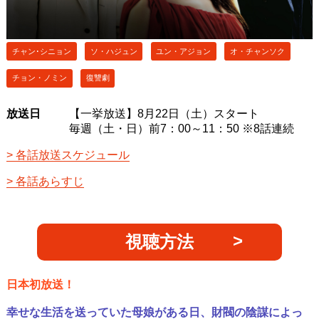
チャン･シニョン
ソ・ハジュン
ユン・アジョン
オ・チャンソク
チョン・ノミン
復讐劇
放送日
【一挙放送】8月22日（土）スタート
毎週（土・日）前7：00～11：50 ※8話連続
各話放送スケジュール
各話あらすじ
視聴方法
日本初放送！
幸せな生活を送っていた母娘がある日、財閥の陰謀によっ