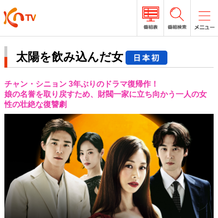
太陽を飲み込んだ女
チャン・シニョン 3年ぶりのドラマ復帰作！
娘の名誉を取り戻すため、財閥一家に立ち向かう一人の女
性の壮絶な復讐劇