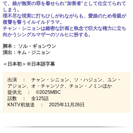
て、娘が無実の罪を着せられ“加害者”として仕立てられて
しまう。
理不尽な現実に打ちひしがれながらも、愛娘のため母親が
復讐を誓うイルイルドラマ。
チャン・シニョンは緻密な計画と執念で巨大な権力に立ち
向かうシングルマザーのソルヒに扮する。
脚本： ソル・ギョンウン
演出：キム・ジニョン
＜日本初＞※日本語字幕
出演 ： チャン・シニョン、ソ・ハジュン、ユン・
アジョン、オ・チャンソク、チョン・ノミンほか
提供元 ： ©2025MBC
話数 ： 全125話
KNTV初放送 ： 2025年11月26日