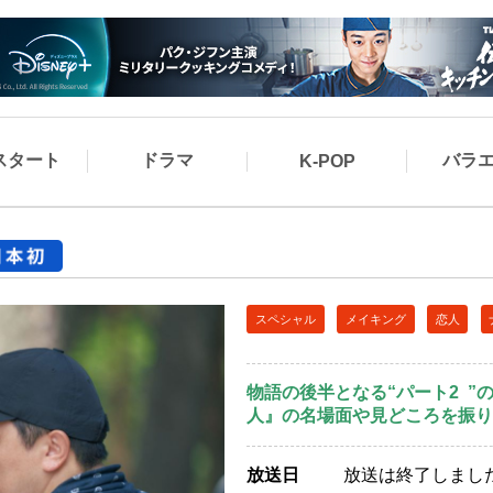
スタート
ドラマ
バラ
K-POP
スペシャル
メイキング
恋人
物語の後半となる“パート2 
人』の名場面や見どころを振り
放送日
放送は終了しまし