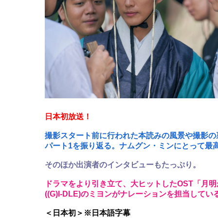
日本初放送！
撮影スタート前に行われた本読みの風景や撮影の
パート1を振り返る。ナムグン・ミンにとって最
そのほか出演者のインタビューもたっぷり。
ドラマをより引き立て、大ヒットしたOST「月
((G)I-DLE)のミヨンがナレーションを担当してい
＜日本初＞※日本語字幕