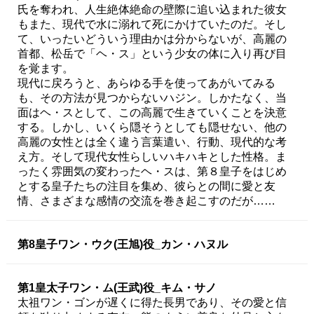
氏を奪われ、人生絶体絶命の壁際に追い込まれた彼女
もまた、現代で水に溺れて死にかけていたのだ。そし
て、いったいどういう理由かは分からないが、高麗の
首都、松岳で「ヘ・ス」という少女の体に入り再び目
を覚ます。
現代に戻ろうと、あらゆる手を使ってあがいてみる
も、その方法が見つからないハジン。しかたなく、当
面はヘ・スとして、この高麗で生きていくことを決意
する。しかし、いくら隠そうとしても隠せない、他の
高麗の女性とは全く違う言葉遣い、行動、現代的な考
え方。そして現代女性らしいハキハキとした性格。ま
ったく雰囲気の変わったヘ・スは、第８皇子をはじめ
とする皇子たちの注目を集め、彼らとの間に愛と友
情、さまざまな感情の交流を巻き起こすのだが……
第8皇子ワン・ウク(王旭)役_カン・ハヌル
第1皇太子ワン・ム(王武)役_キム・サノ
太祖ワン・ゴンが遅くに得た長男であり、その愛と信