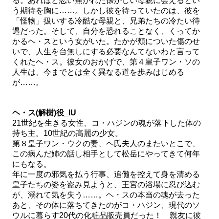
る。あれほど恋い焦がれた懐かしい母親に会えるとい
う期待を胸に……。しかし彼を待っていたのは、彼を
「怪物」扱いする冷酷な母親と、兄弟たちの冷たい待
遇だった。そして、自分を恐れることなく、くってか
かるヘ・スという女がいた。たかが頬についた傷のせ
いで、人生を台無しにする必要なんてないわと言って
くれたヘ・ス。彼女のおかげで、第４皇子ワン・ソの
人生は、今までとは全く異なる道を歩みはじめる
が……。
ヘ・ス(解樹)役_IU
21世紀を生きる女性、コ・ハジンの魂が落下した体の
持ち主。10世紀の高麗の少女。
第８皇子ワン・ウクの妻、ヘ氏夫人のまたいとこで、
この病んだ姉の話し相手として松岳にやってきて何年
にもなる。
年に一度の邪気を払う行事、追儺を控えて身を清める
皇子たちの姿を盗み見ようと、王宮の浴場に忍び込む
が、溺れて気を失う……。ヘ・スの本当の魂が去った
あと、その体に落ちてきたのがコ・ハジン、現代のソ
ウルに暮らす20代の化粧品販売員だった！ 親友に彼