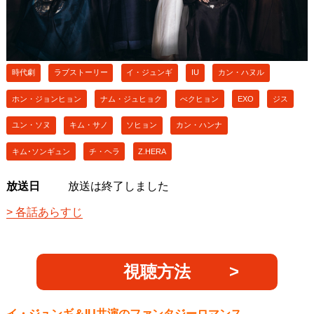
時代劇
ラブストーリー
イ・ジュンギ
IU
カン・ハヌル
ホン・ジョンヒョン
ナム・ジュヒョク
べクヒョン
EXO
ジス
ユン・ソヌ
キム・サノ
ソヒョン
カン・ハンナ
キム･ソンギュン
チ・ヘラ
Z.HERA
放送日
放送は終了しました
各話あらすじ
視聴方法
イ・ジュンギ＆IU共演のファンタジーロマンス。