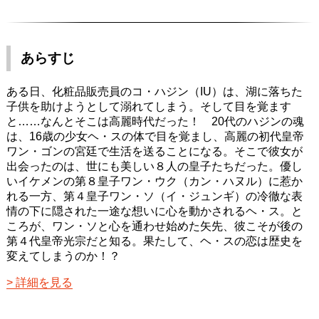
あらすじ
ある日、化粧品販売員のコ・ハジン（IU）は、湖に落ちた
子供を助けようとして溺れてしまう。そして目を覚ます
と……なんとそこは高麗時代だった！ 20代のハジンの魂
は、16歳の少女ヘ・スの体で目を覚まし、高麗の初代皇帝
ワン・ゴンの宮廷で生活を送ることになる。そこで彼女が
出会ったのは、世にも美しい８人の皇子たちだった。優し
いイケメンの第８皇子ワン・ウク（カン・ハヌル）に惹か
れる一方、第４皇子ワン・ソ（イ・ジュンギ）の冷徹な表
情の下に隠された一途な想いに心を動かされるヘ・ス。と
ころが、ワン・ソと心を通わせ始めた矢先、彼こそが後の
第４代皇帝光宗だと知る。果たして、ヘ・スの恋は歴史を
変えてしまうのか！？
詳細を見る