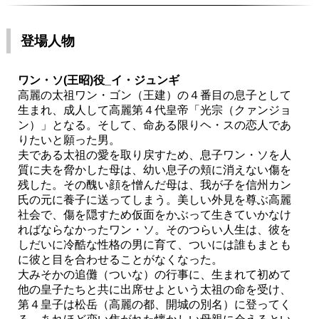
登場人物
ワン・ソ(王昭)役_イ・ジュンギ
高麗の太祖ワン・ゴン（王建）の４番目の息子として
生まれ、成人して高麗第４代皇帝「光宗（クァンジョ
ン）」となる。そして、命ある限りヘ・スの恋人であ
りたいと願った男。
夫である太祖の愛を取り戻すため、息子ワン・ソを人
質に夫を脅かした母は、幼い息子の頬に消えない傷を
残した。その醜い顔を憎んだ母は、我が子を信州カン
氏の元に養子に送ってしまう。美しい外見を尊ぶ高麗
社会で、傷を隠すため仮面をかぶって生きていかなけ
ればならなかったワン・ソ。そのつらい人生は、彼を
しだいに冷酷な性格の男に育て、ついには誰もまとも
に彼と目を合わせることがなくなった。
大みそかの追儺（ついな）の行事に、生まれて初めて
他の皇子たちと共に出席せよという太祖の命を受け、
第４皇子は松岳（高麗の都、開城の別名）に登ってく