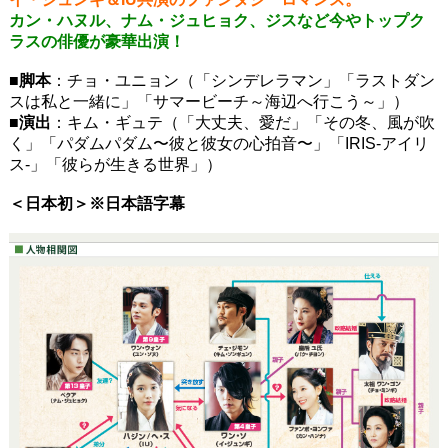
カン・ハヌル、ナム・ジュヒョク、ジスなど今やトップク
ラスの俳優が豪華出演！
■脚本
：チョ・ユニョン（「シンデレラマン」「ラストダン
スは私と一緒に」「サマービーチ～海辺へ行こう～」）
■演出
：キム・ギュテ（「大丈夫、愛だ」「その冬、風が吹
く」「パダムパダム〜彼と彼女の心拍音〜」「IRIS-アイリ
ス-」「彼らが生きる世界」）
＜日本初＞※日本語字幕