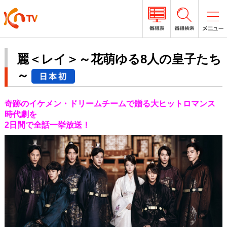
麗＜レイ＞～花萌ゆる8人の皇子たち
～
奇跡のイケメン・ドリームチームで贈る大ヒットロマンス
時代劇を
2日間で全話一挙放送！