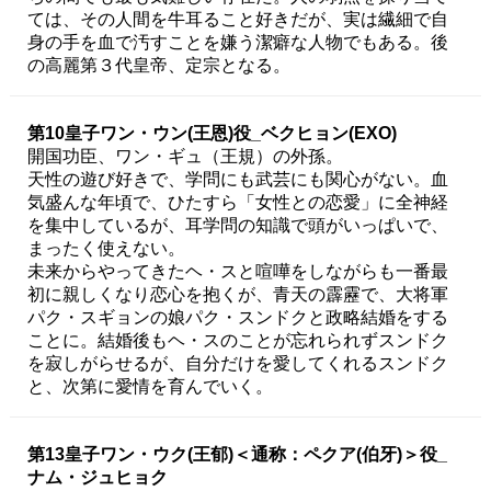
ては、その人間を牛耳ること好きだが、実は繊細で自
身の手を血で汚すことを嫌う潔癖な人物でもある。後
の高麗第３代皇帝、定宗となる。
第10皇子ワン・ウン(王恩)役_ベクヒョン(EXO)
開国功臣、ワン・ギュ（王規）の外孫。
天性の遊び好きで、学問にも武芸にも関心がない。血
気盛んな年頃で、ひたすら「女性との恋愛」に全神経
を集中しているが、耳学問の知識で頭がいっぱいで、
まったく使えない。
未来からやってきたヘ・スと喧嘩をしながらも一番最
初に親しくなり恋心を抱くが、青天の霹靂で、大将軍
パク・スギョンの娘パク・スンドクと政略結婚をする
ことに。結婚後もヘ・スのことが忘れられずスンドク
を寂しがらせるが、自分だけを愛してくれるスンドク
と、次第に愛情を育んでいく。
第13皇子ワン・ウク(王郁)＜通称：ペクア(伯牙)＞役_
ナム・ジュヒョク