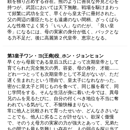
頼を独り占めする存在。熊のように善良な外見と心を
持つが、武芸においては天下無敵。戦場を駆けまわっ
て頻繁に武功を立て、早くから皇太子に冊封された。
父の周辺の重臣たちとも遠慮のない間柄、ざっくばら
んな性格でよく笑う「いい人」なのだが、「良い皇
帝」になるには、母の実家の身分が低く、バックとな
る力不足だ。後に高麗第２代皇帝、恵宗となる。
第3皇子ワン・ヨ(王堯)役_ホン・ジョンヒョン
早くから母親である皇后ユ氏によって次期皇帝として
育てられた完全無欠の男。容姿、母の身分、才能……
どれ一つとっても次期皇帝として不足がないが、ただ
遅く生まれたという理由で、皇太子になれなかった。
密かに皇太子と同じものを食べて、同じ服を着て、同
じ学問をする、そんな生活が身に着いた今では、異母
兄のムを見るたびに、自分の付くべき地位を不当に奪
われている気がして、不愉快極まりない。
常に他人と比較されて育ったせいか、どんなささいな
ことでも、他人に劣ることが許せない。欲深く傲慢
で、そのうえ母方の実家の力が強大とあって、兄弟た
ちの間でも最も気難しい存在だ。人の弱点を探り当て