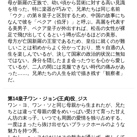
母が新羅の王族で、幼い頃から芸術に対する高い見識
を培った。特に楽器が巧みで、兄弟たちは同じ名前
「ウク」の第８皇子と区別するため、中国の故事にち
なんで彼を「ペクア（伯牙）」と呼ぶ。高麗を代表す
る美男子、ペクア皇子が外出すれば、松岳の女性が裸
足で飛び出してくるという噂が広がるほどの美形。
母方が亡国新羅の王室であるため、皇位に就くのが難
しいことは初めからよく分かっており、悠々自適の人
生を楽しんでいるが、決して国家の政治的状況に無知
ではない。身分を隠したまま会ったウヒを心から愛し
ているが、二人の間には克服できない時代の痛みがあ
った……。兄弟たちの人生を絵で描き残す「観察者」
だ。
第14皇子ワン・ジョン(王貞)役_ジス
ワン・ヨ、ワン・ソと同じ母親から生まれたが、兄た
ちとは違って母親の愛をめいっぱい受けて育った甘え
ん坊の末っ子。いつでも周囲の愛情を独り占めする、
一度はまったら抜け出せないブラックホールのような
魅力を持つ男。