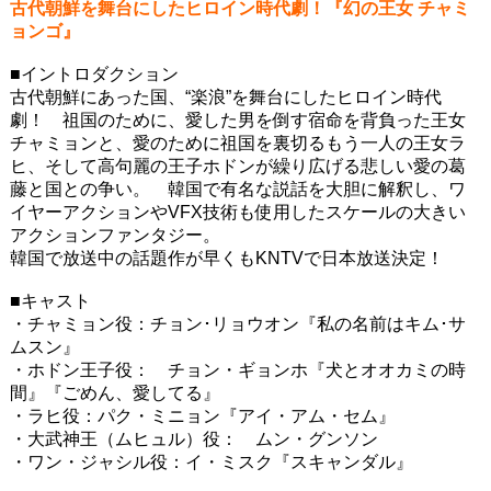
古代朝鮮を舞台にしたヒロイン時代劇！『幻の王女 チャミ
ョンゴ』
■イントロダクション
古代朝鮮にあった国、“楽浪”を舞台にしたヒロイン時代
劇！ 祖国のために、愛した男を倒す宿命を背負った王女
チャミョンと、愛のために祖国を裏切るもう一人の王女ラ
ヒ、そして高句麗の王子ホドンが繰り広げる悲しい愛の葛
藤と国との争い。 韓国で有名な説話を大胆に解釈し、ワ
イヤーアクションやVFX技術も使用したスケールの大きい
アクションファンタジー。
韓国で放送中の話題作が早くもKNTVで日本放送決定！
■キャスト
・チャミョン役：チョン･リョウオン『私の名前はキム･サ
ムスン』
・ホドン王子役： チョン・ギョンホ『犬とオオカミの時
間』『ごめん、愛してる』
・ラヒ役：パク・ミニョン『アイ・アム・セム』
・大武神王（ムヒュル）役： ムン・グンソン
・ワン・ジャシル役：イ・ミスク『スキャンダル』