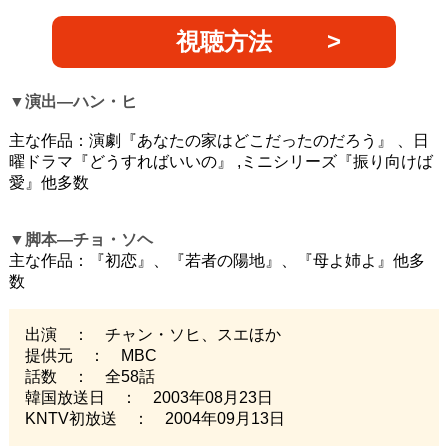
視聴方法
▼
演出―ハン・ヒ
主な作品：演劇『あなたの家はどこだったのだろう』 、日
曜ドラマ『どうすればいいの』 ,ミニシリーズ『振り向けば
愛』他多数
▼
脚本―チョ・ソヘ
主な作品：『初恋』、『若者の陽地』、『母よ姉よ』他多
数
出演 ： チャン・ソヒ、スエほか
提供元 ： MBC
話数 ： 全58話
韓国放送日 ： 2003年08月23日
KNTV初放送 ： 2004年09月13日