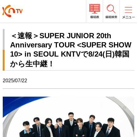
＜速報＞SUPER JUNIOR 20th
Anniversary TOUR <SUPER SHOW
10> in SEOUL KNTVで8/24(日)韓国
から生中継！
2025/07/22