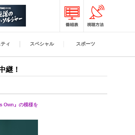
エティ
スペシャル
スポーツ
ら生中継！
's Own』の模様を