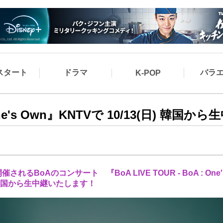
スタート
ドラマ
バラ
K-POP
: One's Own』KNTVで 10/13(日) 韓国か
されるBoAのコンサート 『BoA LIVE TOUR - BoA : One
、韓国から生中継いたします！