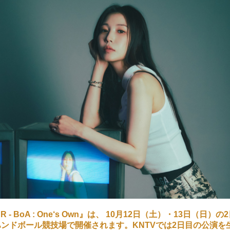
OUR - BoA : One‘s Own』は、 10月12日（土）・13日（日
ンドボール競技場で開催されます。KNTVでは2日目の公演を