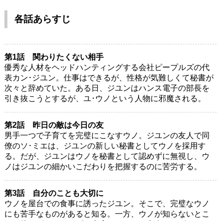
各話あらすじ
第1話 関わりたくない相手
優秀な人材をヘッドハンティングする会社ピープルズの代
表カン･ジユン。仕事はできるが、性格が気難しくて秘書が
次々と辞めていた。ある日、ジユンはハンス電子の部長を
引き抜こうとするが、ユ･ウノという人物に邪魔される。
第2話 昨日の敵は今日の友
男手一つで子育てを完璧にこなすウノ。ジユンの友人で同
僚のソ･ミエは、ジユンの新しい秘書としてウノを採用す
る。だが、ジユンはウノを秘書として認めずに無視し、ウ
ノはジユンの細かいこだわりを把握するのに苦労する。
第3話 自分のことも大切に
ウノを屋台での食事に誘ったジユン。そこで、完璧なウノ
にも苦手なものがあると知る。一方、ウノが知らないとこ