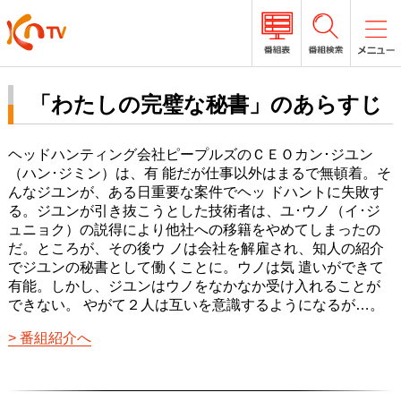
「わたしの完璧な秘書」のあらすじ
ヘッドハンティング会社ピープルズのＣＥＯカン･ジユン
（ハン･ジミン）は、有 能だが仕事以外はまるで無頓着。そ
んなジユンが、ある日重要な案件でヘッ ドハントに失敗す
る。ジユンが引き抜こうとした技術者は、ユ･ウノ（イ･ジ
ュニョク）の説得により他社への移籍をやめてしまったの
だ。ところが、その後ウ ノは会社を解雇され、知人の紹介
でジユンの秘書として働くことに。ウノは気 遣いができて
有能。しかし、ジユンはウノをなかなか受け入れることが
できない。 やがて２人は互いを意識するようになるが…。
番組紹介へ