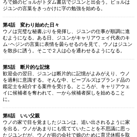
ろで娘のビョルがトダム書店でジユンと出会う。ビョルは
ジユンの言葉をきっかけに字の勉強を始める。
第4話 変わり始めた日々
ウノは完璧な秘書ぶりを発揮し、ジユンの仕事が順調に進
むようになる。ある日、ジユンがキャリアウェイ代表のキ
ム･ヘジンの言葉に表情を曇らせるのを見て、ウノはジユン
を散歩に誘う。そこで２人は心を通わせるようになる。
第5話 断片的な記憶
歓迎会の翌日、ジユンは断片的に記憶がよみがえり、ウノ
を過剰に意識する。そんな中、ピープルズはブランド品の
鑑定士を紹介する案件を受ける。ところが、キャリアウェ
イに候補者を奪われて、一から候補者探しを始めること
に。
第6話 いい父親
ウノの家で目を覚ましたジユンは、追い出されるように家
を出る。ウノがあまりにも慌てていたことを不思議に思っ
たジユンだが、ウノが前の会社で娘のために育児休暇を取