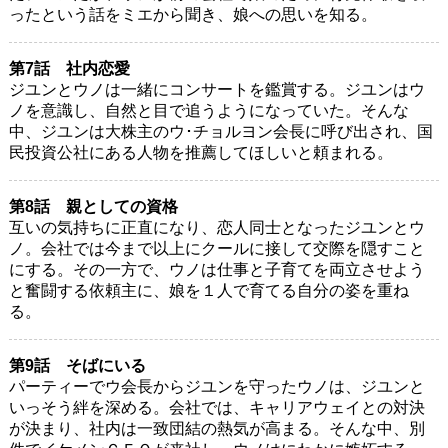
ったという話をミエから聞き、娘への思いを知る。
第7話 社内恋愛
ジユンとウノは一緒にコンサートを鑑賞する。ジユンはウ
ノを意識し、自然と目で追うようになっていた。そんな
中、ジユンは大株主のウ･チョルヨン会長に呼び出され、国
民投資公社にある人物を推薦してほしいと頼まれる。
第8話 親としての資格
互いの気持ちに正直になり、恋人同士となったジユンとウ
ノ。会社では今まで以上にクールに接して交際を隠すこと
にする。その一方で、ウノは仕事と子育てを両立させよう
と奮闘する依頼主に、娘を１人で育てる自分の姿を重ね
る。
第9話 そばにいる
パーティーでウ会長からジユンを守ったウノは、ジユンと
いっそう絆を深める。会社では、キャリアウェイとの対決
が決まり、社内は一致団結の熱気が高まる。そんな中、別