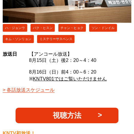
ハ・ジョンウ
パク・ヒスン
チャン・ヒョク
ソン・ドンイル
キム・ソンリョン
ミステリーサスペンス
放送日
【アンコール放送】
8月15日（土）後2：20～4：40
8月16日（日）前4：00～6：20
※
KNTV801ではご覧いただけません
各話放送スケジュール
視聴方法
KNTV初放送！