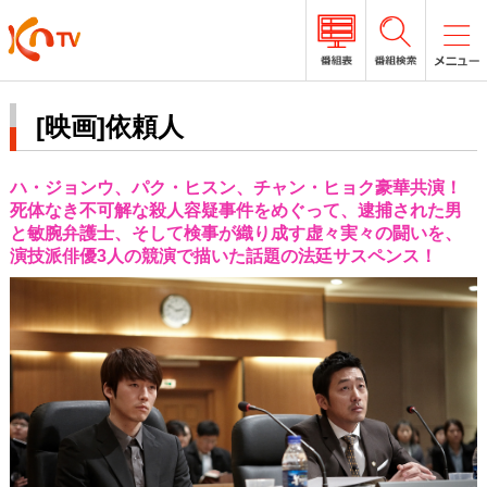
[映画]依頼人
ハ・ジョンウ、パク・ヒスン、チャン・ヒョク豪華共演！
死体なき不可解な殺人容疑事件をめぐって、逮捕された男
と敏腕弁護士、そして検事が織り成す虚々実々の闘いを、
演技派俳優3人の競演で描いた話題の法廷サスペンス！