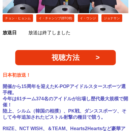
チョン・ヒョンム
イ・チャンソプ(BTOB)
イ・ウンジ
ジョナサン
放送日
放送は終了しました
視聴方法
日本初放送！
開催から15周年を迎えたK-POPアイドルスタースポーツ選
手権。
今年は61チーム374名のアイドルが出場し歴代最大規模で開
催！
陸上、シルム（韓国の相撲）、PK戦、ダンススポーツ、そ
して今年追加されたピストル射撃の種目で競う。
RIIZE、NCT WISH、＆TEAM、Hearts2Heartsなど豪華ア