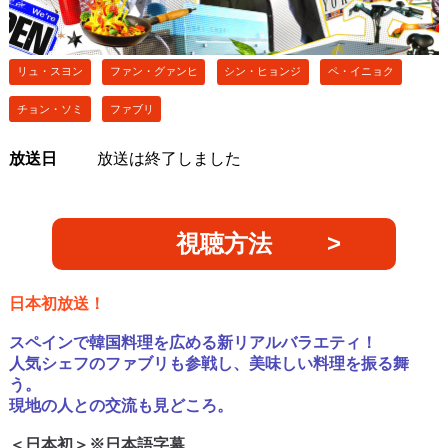
リュ・スヨン
ファン・グァンヒ
シン・ヒョンジ
ペ・イニョク
チョン・ソミ
ファブリ
放送日
放送は終了しました
視聴方法
日本初放送！
スペインで韓国料理を広める新リアルバラエティ！
人気シェフのファブリも参戦し、美味しい料理を振る舞
う。
現地の人との交流も見どころ。
＜日本初＞※日本語字幕