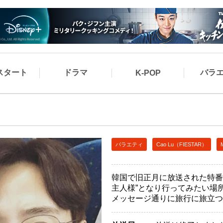
スタート
ドラマ
バラ
K-POP
バラエティ
Cao Lu（FIESTAR）
韓国で旧正月に放送された特番
主人様”となり行ってみたい場
メッセージ通りに旅行に旅立つ