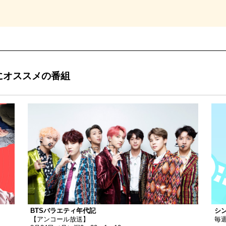
にオススメの番組
BTSバラエティ年代記
シ
【アンコール放送】
毎週