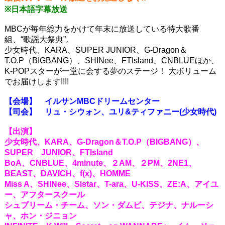
※日本語字幕放送
MBCが毎年総力をかけて年末に放送している特大歌番
組、“歌謡大祭典”。
少女時代、KARA、SUPER JUNIOR、G-Dragon＆
T.O.P（BIGBANG）、SHINee、FTIsland、CNBLUEほか、
K-POPスターが一堂に会する夢のステージ！ 大ボリューム
でお届けします!!!!
【会場】 イルサンMBCドリームセンター
【司会】 リュ・シウォン、ユリ&ティファニー(少女時代)
【出演】
少女時代、KARA、G-Dragon＆T.O.P（BIGBANG）、
SUPER JUNIOR、FTIsland
BoA、CNBLUE、4minute、２AM、２PM、2NE1、
BEAST、DAVICH、f(x)、HOMME
Miss A、SHINee、Sistar、T-ara、U-KISS、ZE:A、アイユ
ー、アフタースクール
シュプリーム・チーム、ソン・ダムビ、テジナ、ナルーシ
ャ、ホン・ジニョン