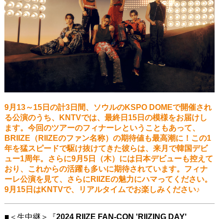
9月13～15日の計3日間、ソウルのKSPO DOMEで開催され
る公演のうち、KNTVでは、最終日15日の模様をお届けし
ます。今回のツアーのフィナーレということもあって、
BRIIZE（RIIZEのファン名称）の期待値も最高潮に！この1
年を猛スピードで駆け抜けてきた彼らは、来月で韓国デビ
ュー1周年。さらに9月5日（木）には日本デビューも控えて
おり、これからの活躍も多いに期待されています。フィナ
ーレ公演を見て、さらにRIIZEの魅力にハマってください。
9月15日はKNTVで、リアルタイムでお楽しみください♪
■＜生中継＞『
2024 RIIZE FAN-CON 'RIIZING DAY'